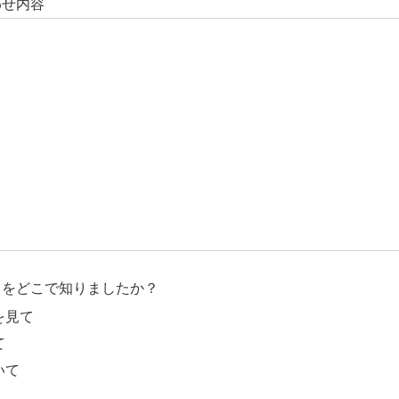
わせ内容
スをどこで知りましたか？
を見て
て
いて