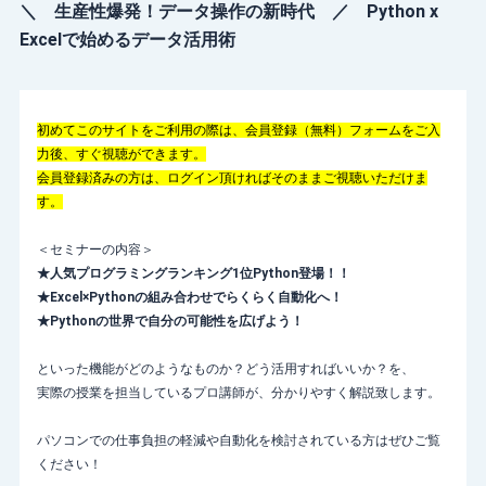
＼ 生産性爆発！データ操作の新時代 ／ Python x
Excelで始めるデータ活用術
初めてこのサイトをご利用の際は、会員登録（無料）フォームをご入
力後、すぐ視聴ができます。
会員登録済みの方は、ログイン頂ければそのままご視聴いただけま
す。
＜セミナーの内容＞
★人気プログラミングランキング1位Python登場！！
★Excel×Pythonの組み合わせでらくらく自動化へ！
★Pythonの世界で自分の可能性を広げよう！
といった機能がどのようなものか？どう活用すればいいか？を、
実際の授業を担当しているプロ講師が、分かりやすく解説致します。
​​​​​​パソコンでの仕事負担の軽減や自動化を検討されている方はぜひご覧
ください！